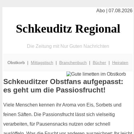
Abo | 07.08.2026
Schkeuditz Regional
Die Zeitung mit Nur Guten Nachrichten
Obstkorb |
Mittagstisch
|
Branchenbuch
|
Bücher
|
Heiraten
Schkeuditzer Obstfans aufgepasst:
es geht um die Passiosfrucht!
Viele Menschen kennen ihr Aroma von Eis, Sorbets und
feinen Säften. Die Passionsfrucht lässt sich vielseitig
verarbeiten, für Pausensnacks nutzen oder schnell
auslöffeln. Was die Frucht vor anderen auszeichnet: Ihr leicht