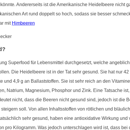
önnte. Andererseits ist die Amerikanische Heidelbeere nicht ga
ikanischen Art rund doppelt so hoch, sodass sie besser schmeckt
ar mit
Himbeeren
od?
hnung Superfood für Lebensmittel durchgesetzt, welche angebli
len. Die Heidelbeere ist in der Tat sehr gesund. Sie hat nur 42
te und 4,9 g an Ballaststoffen. Sie ist sehr reich an den Vitam
en, Natrium, Magnesium, Phosphor und Zink. Eine Tatsache ist,
utet nicht, dass die Beeren nicht gesund sind, jedoch ist die 
steigern soll. Von allen Inhaltsstoffen von rötlichen und bläu
atsächlich sehr gesund, haben eine antioxidative Wirkung und v
on pro Kilogramm. Was jedoch unterschlagen wird ist, dass bei