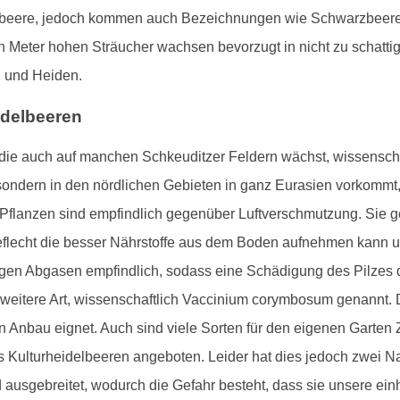
Blaubeere, jedoch kommen auch Bezeichnungen wie Schwarzbeer
n Meter hohen Sträucher wachsen bevorzugt in nicht zu schatti
n und Heiden.
idelbeeren
ie auch auf manchen Schkeuditzer Feldern wächst, wissenschaf
, sondern in den nördlichen Gebieten in ganz Eurasien vorkommt, 
Pflanzen sind empfindlich gegenüber Luftverschmutzung. Sie 
Geflecht die besser Nährstoffe aus dem Boden aufnehmen kann und
gen Abgasen empfindlich, sodass eine Schädigung des Pilzes
weitere Art, wissenschaftlich Vaccinium corymbosum genannt. D
en Anbau eignet. Auch sind viele Sorten für den eigenen Garte
Kulturheidelbeeren angeboten. Leider hat dies jedoch zwei Nacht
 ausgebreitet, wodurch die Gefahr besteht, dass sie unsere ei