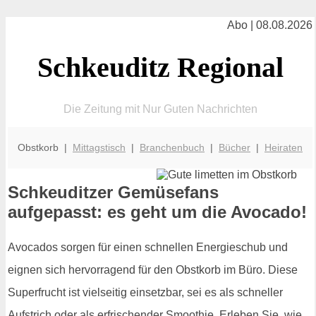
Abo | 08.08.2026
Schkeuditz Regional
Die Zeitung mit Nur Guten Nachrichten
Obstkorb |
Mittagstisch
|
Branchenbuch
|
Bücher
|
Heiraten
Schkeuditzer Gemüsefans
aufgepasst: es geht um die Avocado!
Avocados sorgen für einen schnellen Energieschub und
eignen sich hervorragend für den Obstkorb im Büro. Diese
Superfrucht ist vielseitig einsetzbar, sei es als schneller
Aufstrich oder als erfrischender Smoothie. Erleben Sie, wie